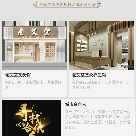
老艾堂艾灸馆
老艾堂艾灸养生馆
0基础小白、艾灸爱好者、养生爱好
有养生行业经验者、艾灸爱好者、开
者
过实体店者
城市合作人
有一定的经济实力，有志于和老艾堂一起
用艾造福百姓的长期型事业投资者，热爱
艾灸事业，成为创造爱、传播爱、分享爱
的使者。