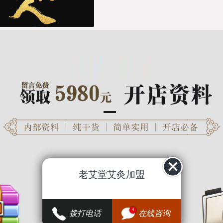
老艾堂艾灸加盟
4
拨打电话
在线咨询