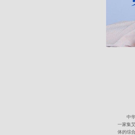
中
一家集
体的综