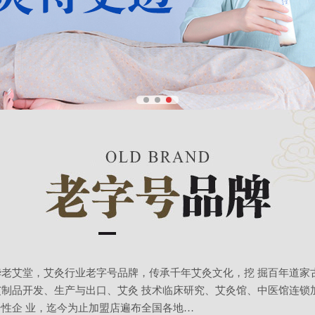
华老艾堂，艾灸行业老字号品牌，传承千年艾灸文化，挖 掘百年道家
艾制品开发、生产与出口、艾灸 技术临床研究、艾灸馆、中医馆连锁
合性企 业，迄今为止加盟店遍布全国各地…