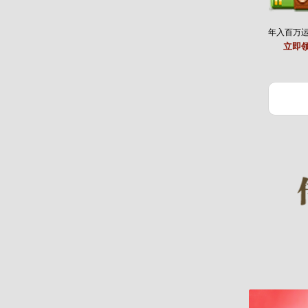
年入百万
立即