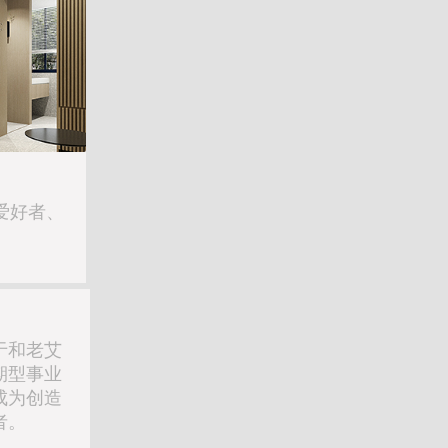
爱好者、
于和老艾
期型事业
成为创造
者。