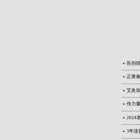
告别技
正青春
艾灸
传力
202
3年