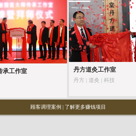
丹方道灸工作室
传承工作室
丹方 | 道灸 | 科技
承
顾客调理案例
|
了解更多赚钱项目