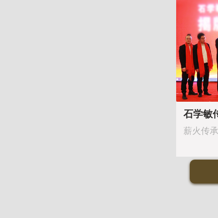
石学敏
薪火传