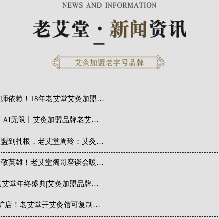
师依赖！18年老艾堂艾灸加盟…
 AI无限丨艾灸加盟品牌老艾…
加盟到扎根，老艾堂周玲：艾灸…
量敬英雄！老艾堂阔哥座谈会暖…
4老艾堂年终盛典|艾灸加盟品牌…
连扩店！老艾堂开艾灸馆可复制…