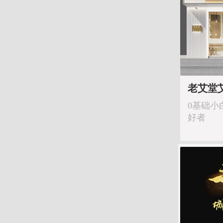
老艾堂
0基础小
好者