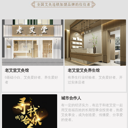
老艾堂艾灸馆
老艾堂艾灸养生馆
0基础小白、艾灸爱好者、养生爱好
有养生行业经验者、艾灸爱好者、开
者
过实体店者
城市合作人
有一定的经济实力，有志于和老艾堂一起
用艾造福百姓的长期型事业投资者，热爱
艾灸事业，成为创造爱、传播爱、分享爱
的使者。