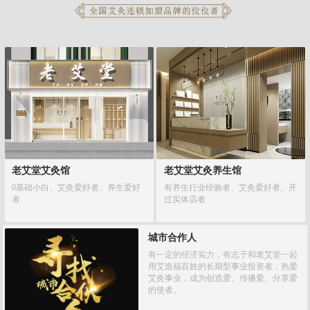
老艾堂艾灸馆
老艾堂艾灸养生馆
0基础小白、艾灸爱好者、养生爱好
有养生行业经验者、艾灸爱好者、开
者
过实体店者
城市合作人
有一定的经济实力，有志于和老艾堂一起
用艾造福百姓的长期型事业投资者，热爱
艾灸事业，成为创造爱、传播爱、分享爱
的使者。