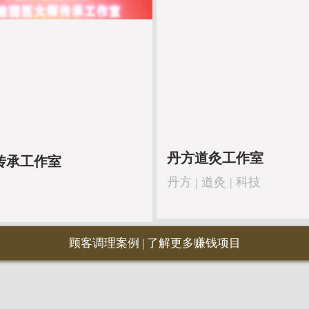
丹方道灸工作室
传承工作室
丹方 | 道灸 | 科技
承
顾客调理案例
|
了解更多赚钱项目