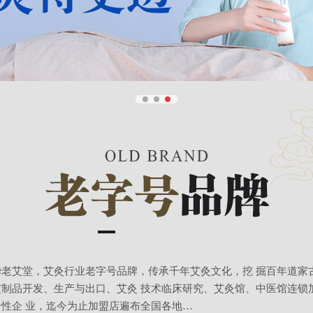
华老艾堂，艾灸行业老字号品牌，传承千年艾灸文化，挖 掘百年道家
艾制品开发、生产与出口、艾灸 技术临床研究、艾灸馆、中医馆连锁
合性企 业，迄今为止加盟店遍布全国各地…