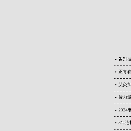
告别技
正青春
艾灸
传力
202
3年