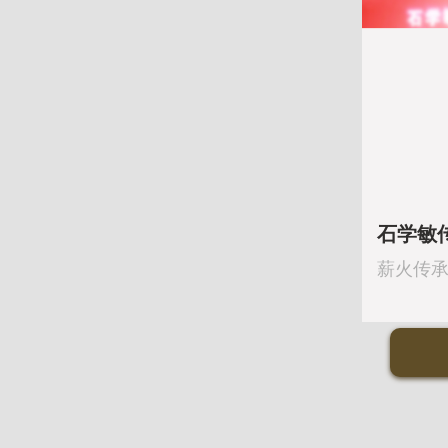
石学敏
薪火传