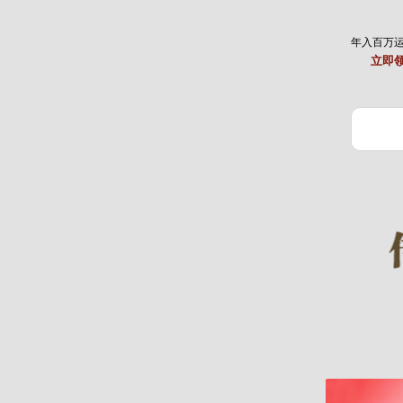
年入百万
立即