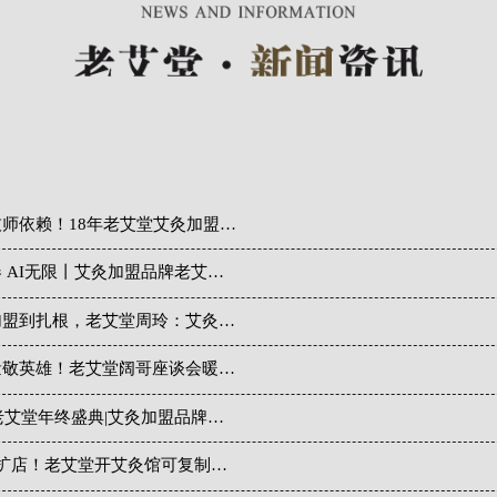
师依赖！18年老艾堂艾灸加盟…
 AI无限丨艾灸加盟品牌老艾…
加盟到扎根，老艾堂周玲：艾灸…
量敬英雄！老艾堂阔哥座谈会暖…
4老艾堂年终盛典|艾灸加盟品牌…
连扩店！老艾堂开艾灸馆可复制…