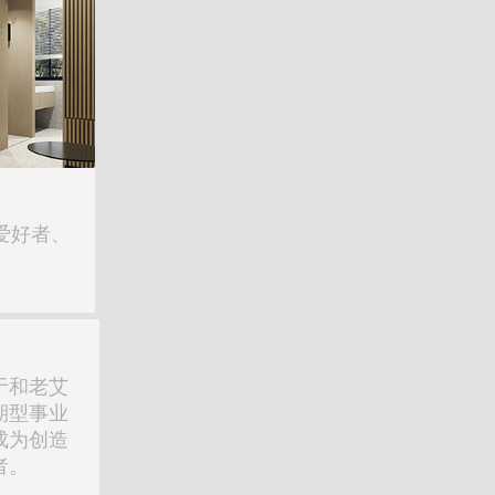
爱好者、
于和老艾
期型事业
成为创造
者。