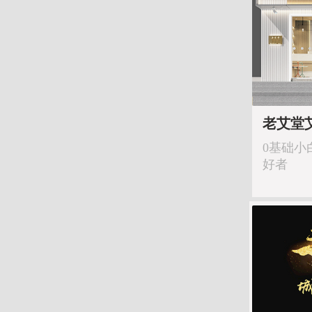
老艾堂
0基础小
好者