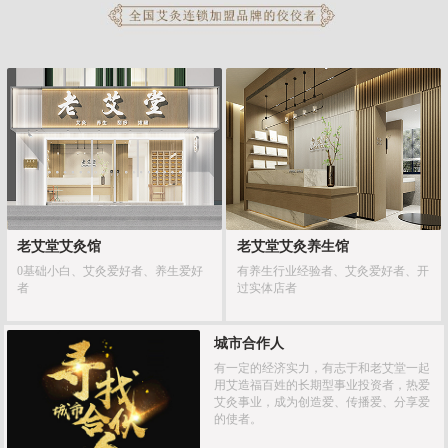
老艾堂艾灸馆
老艾堂艾灸养生馆
0基础小白、艾灸爱好者、养生爱好
有养生行业经验者、艾灸爱好者、开
者
过实体店者
城市合作人
有一定的经济实力，有志于和老艾堂一起
用艾造福百姓的长期型事业投资者，热爱
艾灸事业，成为创造爱、传播爱、分享爱
的使者。